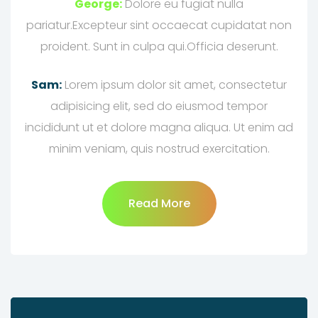
George:
Dolore eu fugiat nulla
pariatur.Excepteur sint occaecat cupidatat non
proident. Sunt in culpa qui.Officia deserunt.
Sam:
Lorem ipsum dolor sit amet, consectetur
adipisicing elit, sed do eiusmod tempor
incididunt ut et dolore magna aliqua. Ut enim ad
minim veniam, quis nostrud exercitation.
Read More